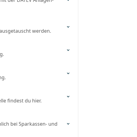
mit der DATEV Anlagen-
 ausgetauscht werden.
g.
ng.
le findest du hier.
lich bei Sparkassen- und