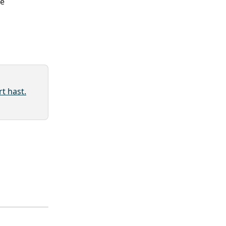
e 
rt hast.