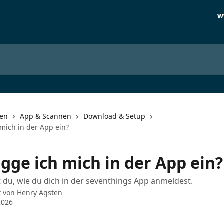
w
nen
App & Scannen
Download & Setup
 mich in der App ein?
gge ich mich in der App ein?
t du, wie du dich in der seventhings App anmeldest.
t von
Henry Agsten
2026