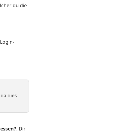
lcher du die 
Login-
 da dies 
gessen?
. Dir 