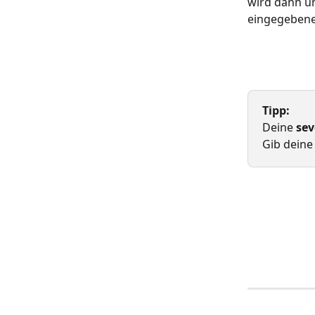
wird dann u
eingegebene 
Tipp:
Deine
 se
Gib deine