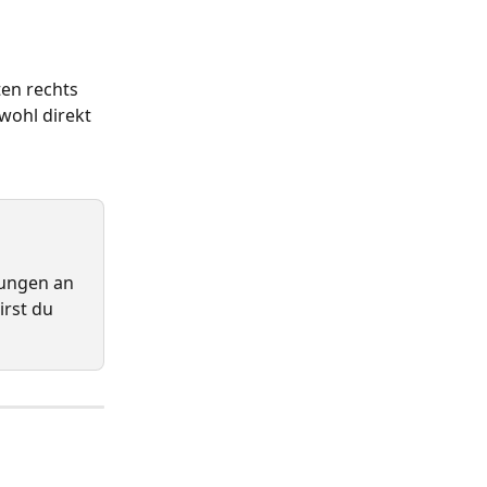
ten rechts 
ohl direkt 
ungen an 
rst du 