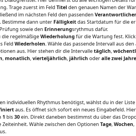
ng. Trage zuerst im Feld 
Titel
 den genauen Namen der Wart
ließend im nächsten Feld den passenden 
Verantwortliche
. Bestimme dann unter 
Fälligkeit
 das Startdatum für die er
Prüfung sowie den 
Erinnerung
srythmus dafür.
du die regelmäßige 
Wiederholung
 für die Wartung fest. Klic
s Feld 
Wiederholen
. Wähle das passende Intervall aus den
ionen aus. Hier stehen dir die Intervalle 
täglich
, 
wöchentl
n
, 
monatlich
, 
vierteljährlich
, 
jährlich
 oder 
alle zwei Jahr
n individuellen Rhythmus benötigst, wählst du in der Liste
iniert
 aus. Es öffnet sich sofort ein neues Eingabefeld. Hier
n 
1
 bis 
30
 ein. Direkt daneben bestimmst du über das Dro
 Zeiteinheit. Wähle zwischen den Optionen 
Tage
, 
Wochen
, 
us.