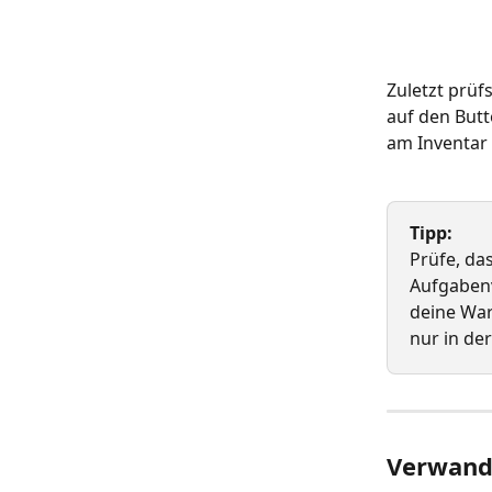
Zuletzt prüf
auf den Butt
am Inventar 
Tipp:
Prüfe, das
Aufgabenv
deine War
nur in de
Verwandt