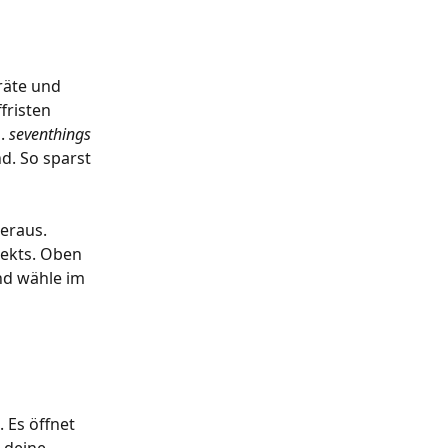
äte und 
fristen 
. 
seventhings
d. So sparst 
eraus. 
jekts. Oben 
und wähle im 
. Es öffnet 
 deine 