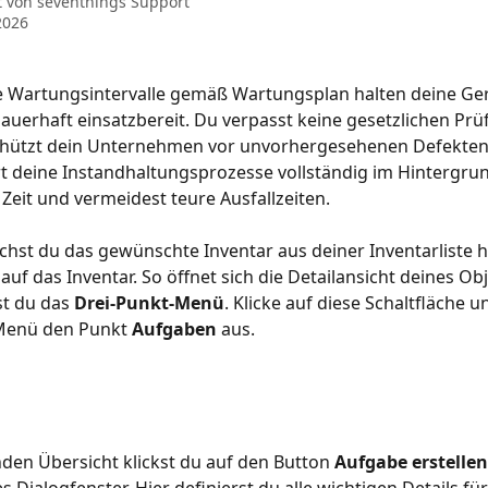
t von
seventhings Support
2026
 Wartungsintervalle gemäß Wartungsplan halten deine Ger
uerhaft einsatzbereit. Du verpasst keine gesetzlichen Prüf
hützt dein Unternehmen vor unvorhergesehenen Defekten
t deine Instandhaltungsprozesse vollständig im Hintergrun
 Zeit und vermeidest teure Ausfallzeiten.
uchst du das gewünschte Inventar aus deiner Inventarliste h
 auf das Inventar. So öffnet sich die Detailansicht deines Ob
st du das 
Drei-Punkt-Menü
. Klicke auf diese Schaltfläche 
enü den Punkt 
Aufgaben
 aus.
nden Übersicht klickst du auf den Button 
Aufgabe erstellen
s Dialogfenster. Hier definierst du alle wichtigen Details für