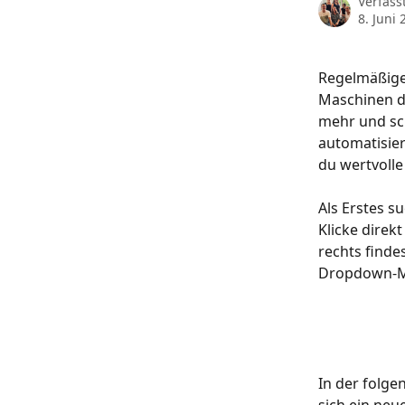
Verfass
8. Juni 
Regelmäßige
Maschinen da
mehr und sc
automatisier
du wertvolle
Als Erstes s
Klicke direkt
rechts finde
Dropdown-M
In der folge
sich ein neue