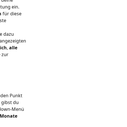
ung ein. 
n
 für diese 
ste 
ke dazu 
 angezeigten 
ich
, 
alle 
e
 zur 
 den Punkt 
 gibst du 
pdown-Menü 
Monate